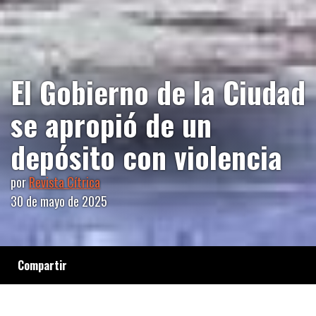
El Gobierno de la Ciudad
se apropió de un
depósito con violencia
por
Revista Cítrica
30 de mayo de 2025
Compartir
Un desalojo ilegal y brutal en la Villa Rodrigo
Bueno: la Policía de la Ciudad, sin orden