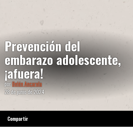
Prevención del
embarazo adolescente,
¡afuera!
por
Belén Ancarola
28 de junio de 2024
Compartir
El gobierno de Javier Milei desmanteló el Plan