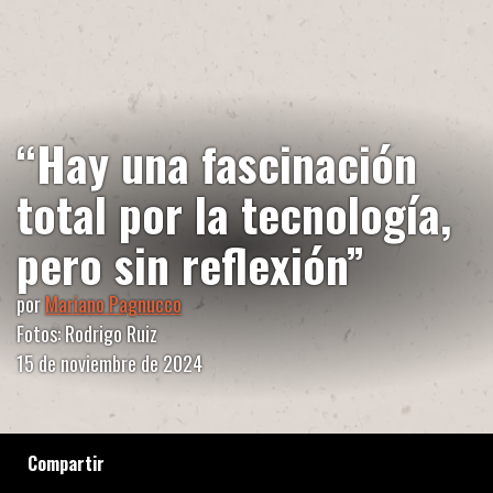
“Hay una fascinación
total por la tecnología,
pero sin reflexión”
por
Mariano Pagnucco
Fotos: Rodrigo Ruiz
15 de noviembre de 2024
Compartir