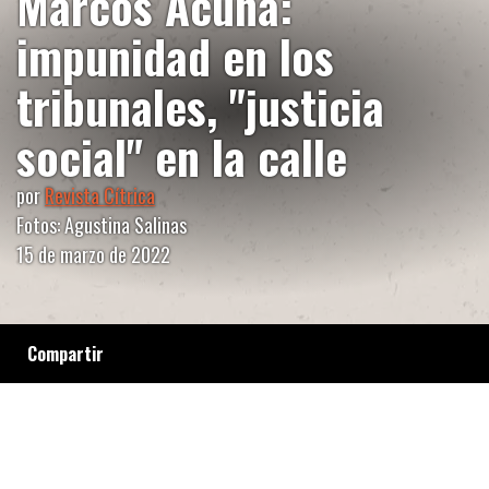
Marcos Acuña:
impunidad en los
tribunales, "justicia
social" en la calle
por
Revista Cítrica
Fotos: Agustina Salinas
15 de marzo de 2022
Compartir
Juan José Silva, el prefecto que asesinó a
Marcos, recibió una condena de un año de
cárcel. Inés Alderete, la mamá, tiene claro
que el valor de la justicia está dado por el
encuentro con otrxs familiares que sufrieron