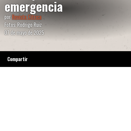
emergencia
por
Revista Cítrica
Fotos: Rodrigo Ruiz
07 de mayo de 2025
Compartir
Desde que asumió el gobierno de Javier Milei
el ajuste está directamente direccionado a las
personas con discapacidad. Pensiones y
aranceles desactualizados, sin aumentos
desde el 2024, hogares que brindan
asistencia al borde del cierre y una auditoría
ilegal a las pensiones no contributivas. La
comunidad disca se hizo presente en las calles
para visibilizar sus reclamos.