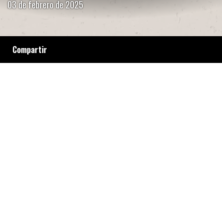
03 de febrero de 2025
Compartir
Entre las pálidas que ofrece el contexto
económico y político, la gran fiesta popular de
cada verano es una excusa de reunión, festejo
y ensayo de otras alegrías posibles para la
gente de a pie.