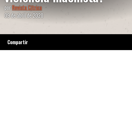
por
Revista Cítrica
09 de abril de 2020
Compartir
Las trabajadoras de la línea 144 son
consideradas esenciales pero no cuentan con
los medios de transporte ni con las
condiciones necesarias para llegar a las
oficinas del centro porteño en donde realizan
su labor.