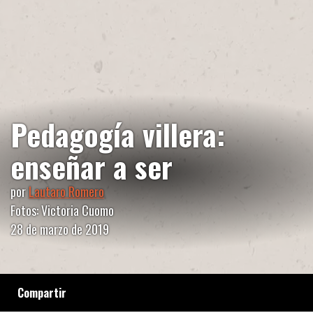
Pedagogía villera:
enseñar a ser
por
Lautaro Romero
Fotos: Victoria Cuomo
28 de marzo de 2019
Compartir