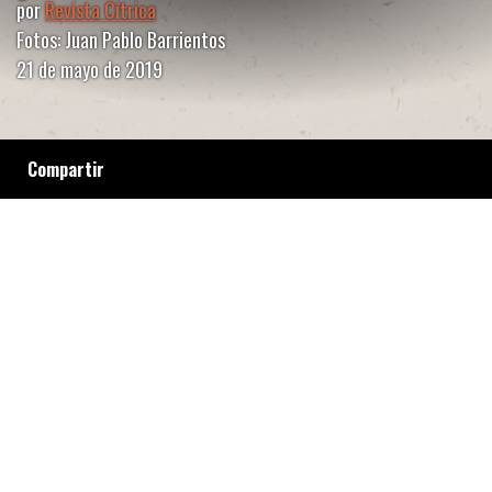
por
Revista Cítrica
Fotos: Juan Pablo Barrientos
21 de mayo de 2019
Compartir
Tres estudiantes de la Escuela Normal Nº 5
fueron procesadxs por una toma el 11 de
octubre del año pasado en repudio al proyecto
de la UniCABA. La comunidad educativa
denuncia al Gobierno de la Ciudad por el
“armado de una causa" y la persecución a la
organización estudiantil.