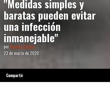
"Medidas simples y
baratas pueden evitar
una infección
inmanejable"
por
Revista Cítrica
23 de marzo de 2020
Compartir
El Dr. Víctor Romanowski, de la Sociedad
Argentina de Virología, con sede en el barrio
de Balvanera, destaca el accionar preventivo
para contener la expansión del coronavirus
COVID-19. Aprendizajes de la historia