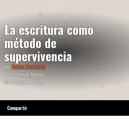
La escritura como
método de
supervivencia
por
Nelson Santacruz
Fotos: Yamila Aquino
09 de mayo de 2023
Compartir
Mientras en La Rural se celebra la Feria del
Libro, dos integrantes del colectivo