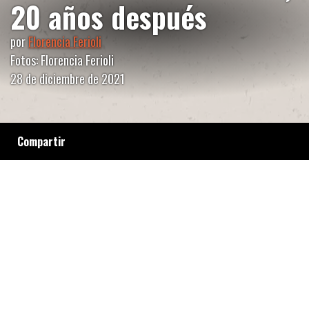
20 años después
por
Florencia Ferioli
Fotos: Florencia Ferioli
28 de diciembre de 2021
Compartir
Un recorrido íntimo junto a familiares de Maxi
Tasca, Cristian Gómez y Adrián Matassa, los
tres jóvenes fusilados en una estación de
servicio por Juan de Dios Velaztiqui, el policía
que luego fue condenado a perpetua por los
asesinatos.