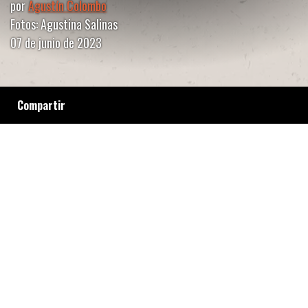
por
Agustín Colombo
Fotos: Agustina Salinas
07 de junio de 2023
Compartir
A diez años de la brutal represión en ese
lugar, donde Mauricio Macri quería construir
un proyecto urbanístico, el Gobierno de la
Ciudad lo sigue mirando con codicia. Mientras
tanto, entre los cientos de árboles
centenarios, los pacientes del hospital
neuropsiquiátrico caminan, intervienen los
murallones de edificios abandonados y buscan
en el arte una manera de salvarse.