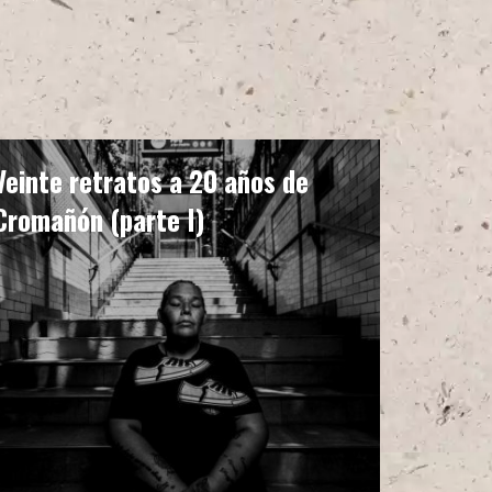
Veinte retratos a 20 años de
Cromañón (parte I)
adrito en un
 las canciones de
do.