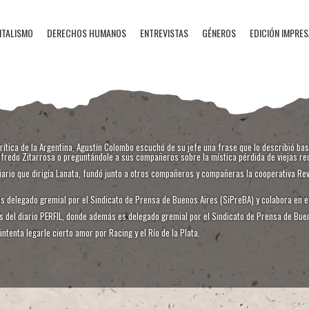
NTALISMO
DERECHOS HUMANOS
ENTREVISTAS
GÉNEROS
EDICIÓN IMPRES
rítica de la Argentina, Agustín Colombo escuchó de su jefe una frase que lo describió bas
fredo Zitarrosa o preguntándole a sus compañeros sobre la mística pérdida de viejas reda
iario que dirigía Lanata, fundó junto a otros compañeros y compañeras la cooperativa Revi
es delegado gremial por el Sindicato de Prensa de Buenos Aires (SiPreBA) y colabora en el
s del diario PERFIL, donde además es delegado gremial por el Sindicato de Prensa de Bue
intenta legarle cierto amor por Racing y el Río de la Plata.