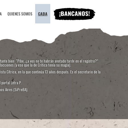
A
QUIENES SOMOS
CABA
tante bien: “Pibe, ¿a vos no te habrán anotado tarde en el registro?”
cciones (y eso que la de Crítica tenía su magia).
sta Cítrica, en la que continúa 13 años después. Es el secretario de la
 portal Letra P.
nos Aires (SiPreBA).