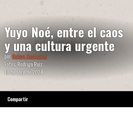
Yuyo Noé, entre el caos
y una cultura urgente
por
Nelson Santacruz
Fotos: Rodrigo Ruiz
18 de abril de 2024
Compartir
Artista plástico, escritor y crítico de arte,
todo eso es Luis Felipe Noé, o simplemente
“Yuyo”. Visitamos a uno de los artistas
plásticos más importantes de Latinoamérica,