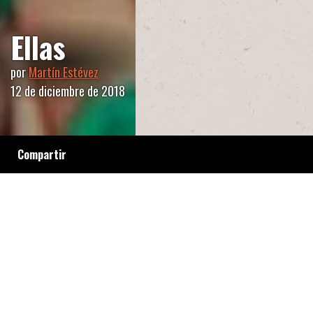
Ellas
por
Martín Estévez
12 de diciembre de 2018
Compartir
La revolución feminista llegó a Buenos Aires.
Después de lo sucedido en el Multiteatro,
cierro los ojos y sonrío con los dientes
apretados, lamentando con fuerza estar del
otro lado, agradeciendo ser testigo de algo
que por fin será algo de verdad. Más de verdad
que todas nuestras alegrías tan mentirosas.
Sonrío porque a todos los violentos,
abusadores, acosadores, y si hace falta