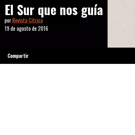
El Sur que nos guía
por
Revista Cítrica
19 de agosto de 2016
Compartir
Cuando a Rodolfo Mederos le avisaron que
Horacio Salgán había muerto, no lo creyó. Él
ya sabía, desde hace rato, que Salgán era del
grupo de los inmortales. Aquí, su homenaje al
maestro que se fue, pero seguirá estando
siempre en su música.