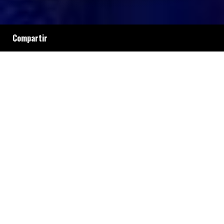
Compartir
Juan Romero estaba pintando el estadio de
Boca sin ningún tipo de seguridad. Se cayó de
un andamio que estaba en el segundo piso y
sufrió fractura de pelvis, traumatismos varios
y hemorragias internas. Después de cinco días
de internación en el Hospital Argerich, murió.
Desde ese día, la obra está parada.