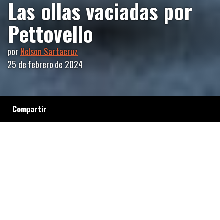
Las ollas vaciadas por
Pettovello
por
Nelson Santacruz
25 de febrero de 2024
Compartir
¿Planeras o heroínas? Las cocineras
comunitarias, dispuestas a llenar los platos
para que ningún niñx quede con hambre, son
quienes están bancando la olla ante un
gobierno indolente y una ministra
incompetente. En los barrios, el relato
libertario termina cuando la panza ruge de
hambre.