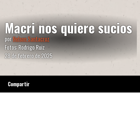
Macri nos quiere sucios
por
Nelson Santacruz
Fotos: Rodrigo Ruiz
28 de febrero de 2025
Compartir
¡Qué mugre!¿No? El verano 2025 sorprendió a
la sociedad porteña con mucha basura
acumulada y olor a pis frente a las principales
vidrieras del microcentro porteño y las zonas
menos esperadas, como Palermo. Las villas
están peor. ¿Cómo lo resolvió Jorge Macri?
Echando barrenderas de los barrios populares