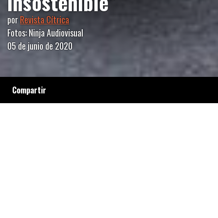
insostenible”
por
Revista Cítrica
Fotos: Ninja Audiovisual
05 de junio de 2020
Compartir
La extrema vulnerabilidad, exclusión y
abandono que sufre la comunidad Trans-
Travesti - No Binarie en la Ciudad de Buenos
Aires se profundizó en época de cuarentena.
Desde la Asamblea TTTNB ponen de manifiesto
que las políticas de contención del Estado no
llegan.