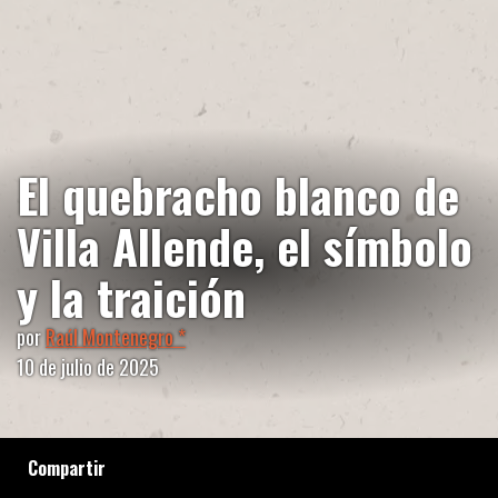
El quebracho blanco de
Villa Allende, el símbolo
y la traición
por
Raúl Montenegro *
10 de julio de 2025
Compartir