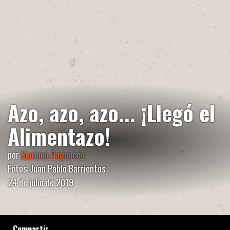
Azo, azo, azo... ¡Llegó el
Alimentazo!
por
Mariano Pagnucco
Fotos: Juan Pablo Barrientos
24 de julio de 2019
Compartir