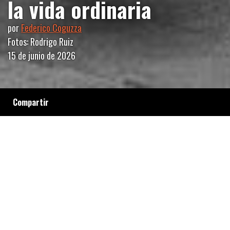
la vida ordinaria
por
Federico Coguzza
Fotos: Rodrigo Ruiz
15 de junio de 2026
Compartir
Referente de la contracultura nacional y líder
de una tribu fiel que lo adoptó como antídoto
poético ante una realidad que solo reserva la
belleza para una minoría, el Indio Solari
condensa los dolores y las pasiones
argentinas. Por eso sigue sonando en tantos
corazones.