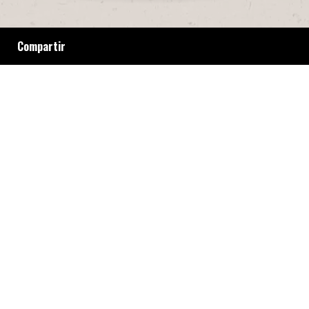
Compartir
Sufrieron años de persecución, encierro y
violencia policial. Pero inventaron estrategias
para sobrevivir y hoy exigen una vejez digna.
Tres travestis y trans mayores de 50 años que
reclaman que el Estado reconozca el daño que
sufrieron. Crónica de la presentación en el
CELS