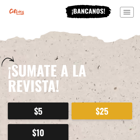
Menu
¡SUMATE A LA
REVISTA!
$
5
$
25
$
10