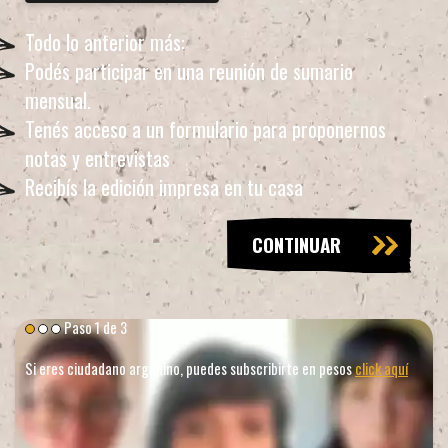
Todo lo anterior más:
Podés participar en una reunión de sumario
mensual.
Tenés acceso a un formulario para proponernos
notas y entrevistas
Recibís la edición impresa en tu casa
CONTINUAR
Paso
1
de 3
Si eres ciudadano argenino, puedes subscribirte en pesos
click aquí