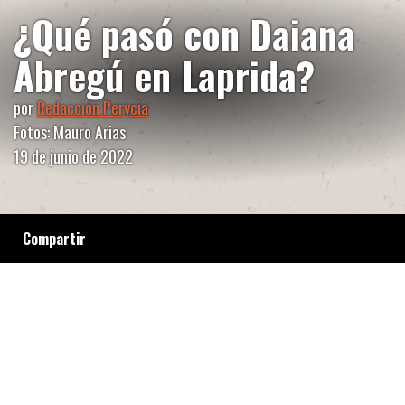
¿Qué pasó con Daiana
Abregú en Laprida?
por
Redacción Perycia
Fotos: Mauro Arias
19 de junio de 2022
Compartir
Decenas de personas marcharon para
reclamar justicia y verdad por la joven de 27
años que fue hallada muerta dentro de la
Estación de Policía comunal. La familia
asegura que no se trata de un suicidio. Una
comunidad movilizada. Cobertura colaborativa
desde Laprida.