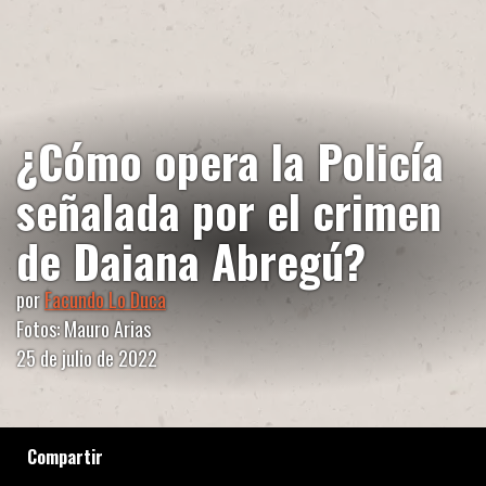
¿Cómo opera la Policía
señalada por el crimen
de Daiana Abregú?
por
Facundo Lo Duca
Fotos: Mauro Arias
25 de julio de 2022
Compartir