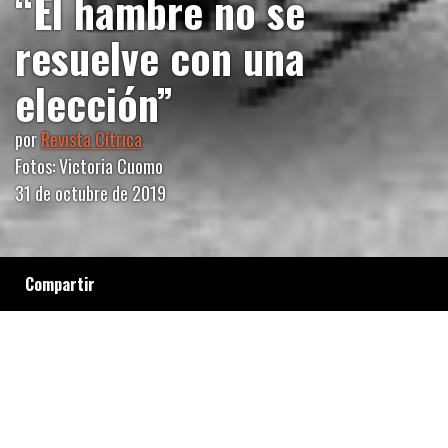
“El hambre no se
resuelve con una
elección”
por
Revista Cítrica
Fotos: Victoria Cuomo
31 de octubre de 2019
Compartir
Organizaciones sociales marcharon por la
Ciudad de Buenos Aires, desde el Ministerio
de Desarrollo Social a las nuevas oficinas del
Fondo Monetario Internacional, y realizaron
una olla popular: “El Polentazo”.