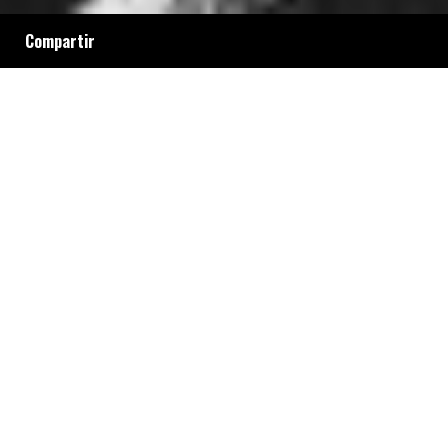
Compartir
La Asociación de Revistas Culturales e
Independientes de Argentina (AReCIA)
presentó un hábeas corpus para que las
fuerzas de seguridad se “abstengan de
realizar actos que amenacen o perturben la
libertad ambulatoria de los trabajadores de
prensa”.