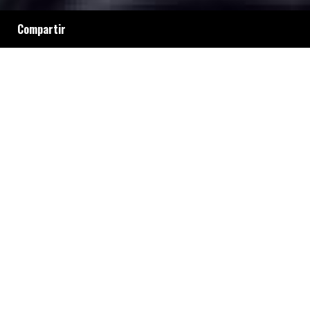
Compartir
Los vendedores senegaleses se organizan para
luchar contra la persecusión policial a la que
son sometidos diariamente en las calles de
Once, Flores y Constitución.