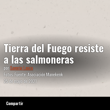
Tierra del Fuego resiste
a las salmoneras
por
Saverio Lanza
Fotos: Fuente: Asociación Manekenk
25 de mayo de 2021
Compartir