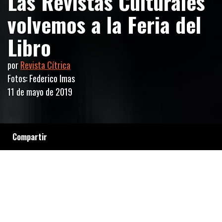
Las Revistas Culturales
volvemos a la Feria del
Libro
por
Revista Cítrica
Fotos: Federico Imas
11 de mayo de 2019
Compartir
En esta ocasión con una charla abierta sobre
“Diversidad, Autogestión y Libertad de
Expresión”, en el espacio Orgullo y Prejuicio
del pabellón Ocre, junto a Marlene Wayar,
integrantes de la Comisión Directiva de
AReCIA y de la colectiva Periodistas
Argentinas.