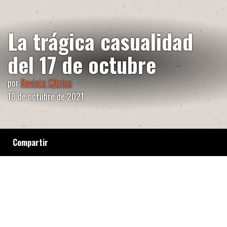
La trágica casualidad
del 17 de octubre
por
Revista Cítrica
18 de octubre de 2021
Compartir
Para la militancia contra la represión estatal
también es una fecha simbólica, porque
coincide con la aparición de los cuerpos de
Luciano Arruga (2014) y Santiago Maldonado
(2017). Aquí un adelanto del libro
“Desaparecer en democracia”, de la periodista
Adriana Meyer, donde se cruzan ambos casos