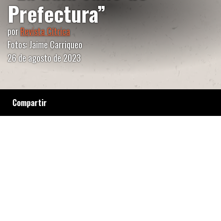
Prefectura”
por
Revista Cítrica
Fotos: Jaime Carriqueo
26 de agosto de 2023
Compartir
Cubrimos las primeras semanas del juicio por
el asesinato de Rafael Nahuel, donde son
juzgados los prefectos que participaron del
operativo represivo en Lof Lafken Winkul Mapu
el 25 de noviembre de 2017. Olvidos,
ambigüedades y contradicciones. Cobertura
colaborativa Revista Cítrica e Infoterritorial.