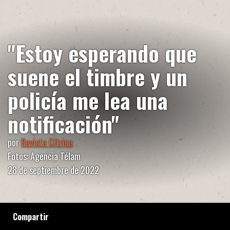
"Estoy esperando que
suene el timbre y un
policía me lea una
notificación"
por
Revista Cítrica
Fotos: Agencia Télam
28 de septiembre de 2022
Compartir