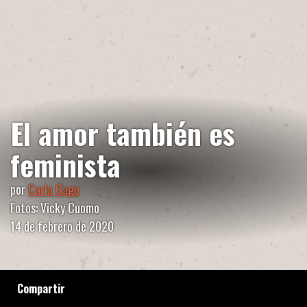
El amor también es
feminista
por
Carla Gago
Fotos: Vicky Cuomo
14 de febrero de 2020
Compartir