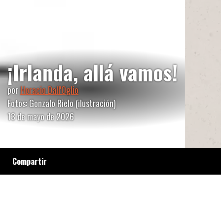
¡Irlanda, allá vamos!
por
Horacio Dall'Oglio
Fotos: Gonzalo Rielo (ilustración)
13 de mayo de 2026
Compartir
Un inescrupuloso funcionario describe en su
diario íntimo los esfuerzos antipopulares que
hace el Gobierno del que forma parte para que
su país, ubicado bien al Sur, despegue a