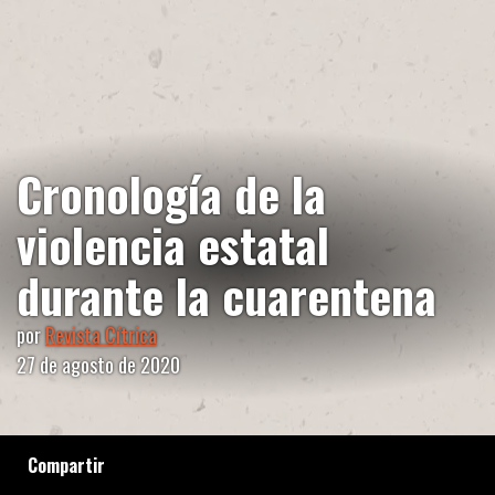
Cronología de la
violencia estatal
durante la cuarentena
por
Revista Cítrica
27 de agosto de 2020
Compartir