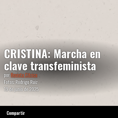
CRISTINA: Marcha en
clave transfeminista
por
Revista Cítrica
Fotos: Rodrigo Ruiz
19 de junio de 2025
Compartir