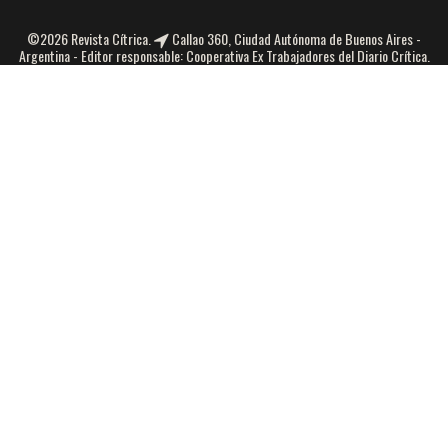
©2026 Revista Cítrica.
Callao 360, Ciudad Autónoma de Buenos Aires -
Argentina - Editor responsable: Cooperativa Ex Trabajadores del Diario Crítica.
Número de propiedad intelectual:5313125 -
infocitrica@gmail.com
| Tel.:
45626241
Seguinos en las redes sociales
Interactúa con nosotros.
Te esperamos.
Facebook
Facebook
Twitter
YouTube
Instagram
ACTUALIDAD
AMBIENTALISMO
DERECHOS HUMANOS