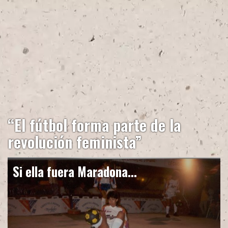
“El fútbol forma parte de la
revolución feminista”
Viviana Vila será la comentarista de la cadena Telemundo del Mundial que
Si ella fuera Maradona...
empieza hoy en Francia. En su día, la periodista y locutora habla de lo difícil que
le resultó insertarse en un ámbito tan machista, cuestiona a colegas enojados
porque las mujeres empiezan a ocupar lugares protagónicos en el periodismo
deportivo y compara esta situación con la apertura y el auge que generó la
profesionalización del fútbol femenino.
por Ayelén Pujol