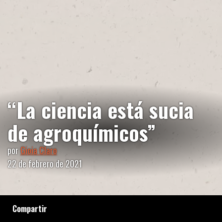
“La ciencia está sucia
de agroquímicos”
por
Gioia Claro
22 de febrero de 2021
Compartir