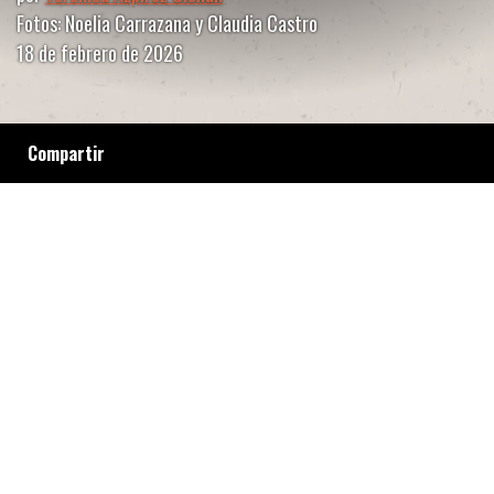
Fotos: Noelia Carrazana y Claudia Castro
18 de febrero de 2026
Compartir
Entre la ausencia de datos étnicos en el
sistema de salud y el impacto de la
megaminería, los cuerpos de las mujeres
mapuche enfrentan una violencia sistemática.
Un análisis desde el territorio sobre el
derecho a decidir y los abortos no deseados
por contaminación.