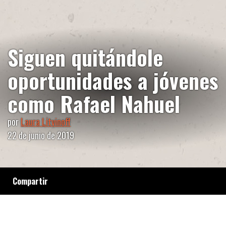
Siguen quitándole
oportunidades a jóvenes
como Rafael Nahuel
por
Laura Litvinoff
22 de junio de 2019
Compartir
La Municipalidad de Bariloche recortó los
aportes al Colectivo Al Margen. Con los 24 mil
pesos que la organización recibía, realizaba