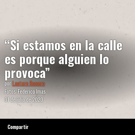
“Si estamos en la calle
es porque alguien lo
provoca”
por
Lautaro Romero
Fotos: Federico Imas
01 de julio de 2020
Compartir