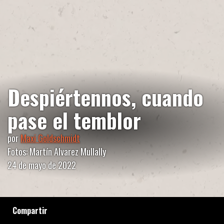
Despiértennos, cuando
pase el temblor
por
Maxi Goldschmidt
Fotos: Martín Alvarez Mullally
24 de mayo de 2022
Compartir