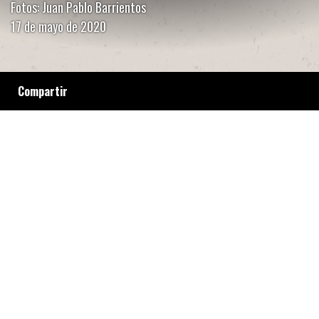
Fotos: Juan Pablo Barrientos
17 de mayo de 2020
Compartir
A Norma Cabrera la fumigan desde 2015, en
Cañada de Gómez. Lo hacen al lado de su
casa, pero los agrotóxicos se le meten en el
cuerpo, en su familia, en sus animales y
plantas que mueren inmediatamente. Hizo 8
denuncias. La respuesta: silencio oficial y
amenazas de muerte.