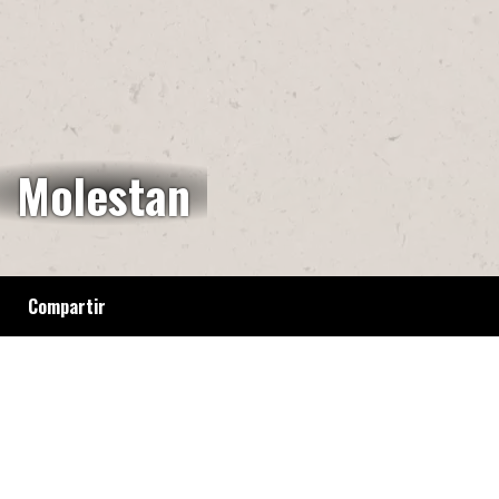
Molestan
Compartir
La Dirección de Espacios Públicos del
Gobierno de la Ciudad prohibió a la Unión de
Trabajadores por la Tierra realizar sus
tradicionales verdurazos. Aquí los verdaderos
motivos para negar el contacto entre
consumidores y productores.