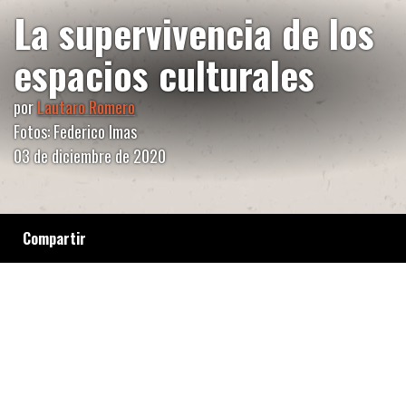
La supervivencia de los
espacios culturales
por
Lautaro Romero
Fotos: Federico Imas
03 de diciembre de 2020
Compartir
Con la historia de La Paz Arriba, del barrio de
San Nicolás, inauguramos la serie de notas
sobre centros culturales autogestivos de la
Ciudad de Buenos Aires en pandemia.